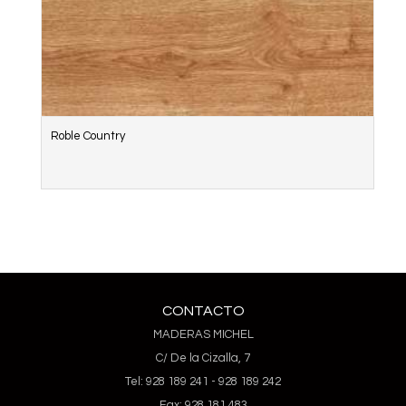
Roble Country
CONTACTO
MADERAS MICHEL
C/ De la Cizalla, 7
Tel: 928 189 241 - 928 189 242
Fax: 928 181 483