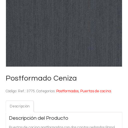
Postformado Ceniza
Código:
Ref.: 3775
.
Categorías:
Postformados
,
Puertas de cocina
.
Descripción
Descripción del Producto
Puertas de cocina postformadas con dos cantos redondos Panol