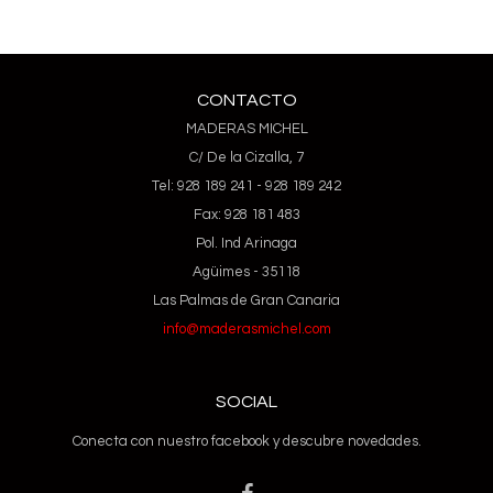
CONTACTO
MADERAS MICHEL
C/ De la Cizalla, 7
Tel: 928 189 241 - 928 189 242
Fax: 928 181 483
Pol. Ind Arinaga
Agüimes - 35118
Las Palmas de Gran Canaria
info@maderasmichel.com
SOCIAL
Conecta con nuestro facebook y descubre novedades.