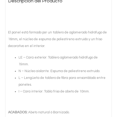
Descripción del Producto
El panel está formado por un tablero de aglomerado hidrófugo de
16mm, el núcleo de espuma de poliestireno extruido y un friso
decorativo en el interior.
LE – Cara exterior: Tablero aglomerado hidrófugo de
19mm.
N – Núcleo aislante: Espuma de poliestireno extruido.
L – Lengüeta de tablero de fibra para ensamblado entre
paneles.
I – Cara interior: Tabla friso de abeto de 10mm.
ACABADOS:
Abeto natural ó Barnizado.