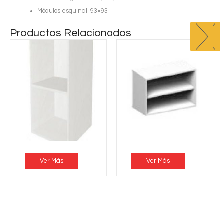
Módulos esquinal: 93×93
Productos Relacionados
Ver Más
Ver Más